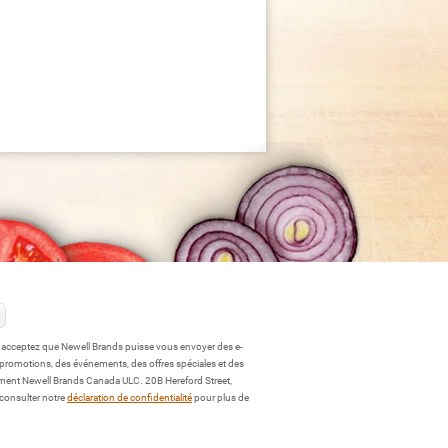
s acceptez que Newell Brands puisse vous envoyer des e-
 promotions, des événements, des offres spéciales et des
ment Newell Brands Canada ULC. 20B Hereford Street,
 consulter notre
déclaration de confidentialité
pour plus de