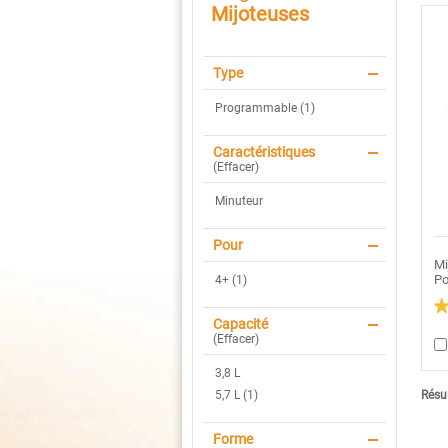
Mijoteuses
Type
Programmable (1)
Caractéristiques
(
Effacer
)
Minuteur
Pour
Mi
Po
4+ (1)
Capacité
4.
ét
(
Effacer
)
su
5.
3,8 L
Li
le
Résul
5,7 L (1)
av
po
Mi
Forme
pr