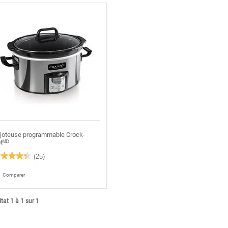
joteuse programmable Crock-
tᴹᴰ
★★★★★
★★★★★
(25)
4
oile(s)
Comparer
r
re
s
tat 1 à 1 sur 1
is
ur
joteuse
ogrammable