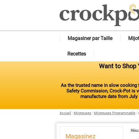
Magasiner par Taille
Mijo
Recettes
Want to Shop Y
As the trusted name in slow cooking f
Safety Commission, Crock-Pot is vo
manufacture date from July 
Accueil
:
Mijoteuses
:
Mijoteuses Programmable
:
Résul
Magasinez