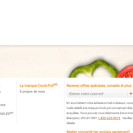
rock-
tᴹᴰ
MD
t
La marque Crock-Pot
Recevez offres spéciales, conseils et plus
s
À propos de nous
En soumettant votre adresse e-mail ci-dessus, vou
ions
mails relatifs à la marque Crock-pot concernant des
MD
enquêtes. Vous pouvez vous désinscrire à tout mo
 MILES
Brampton, ON L6Y 0M1
1-800-323-9519
. Veuillez
détails.
Restez connecté (en anglais seulement)