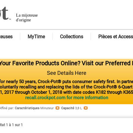
La mijoteuse
d'origine
teuses
MyTime
Collections
Pièces et Access
our Favorite Products Online? Visit our Preferred 
See Details Here
or nearly 50 years, Crock-Pot® puts consumer safety first. In part
luntarily recalling and replacing the lids of the Crock-Pot® 6-Quar
1, 2017 through October 1, 2018 with date codes K182 through K365
recall.crockpot.com for more information
Affiné par
:
Caractéristiques
Minuteur
Capacité
3,8 L
tat 1 à 1 sur 1