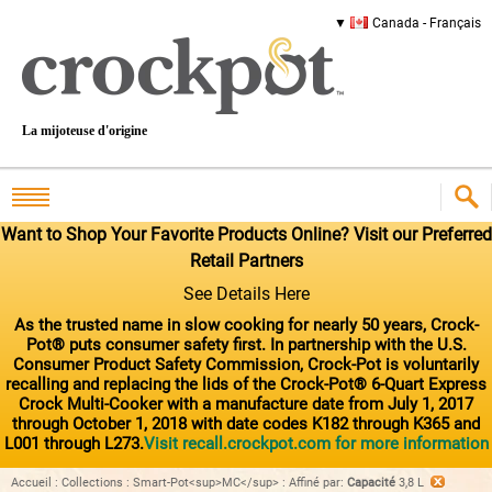
Canada - Français
La mijoteuse d'origine
Want to Shop Your Favorite Products Online? Visit our Preferred
Retail Partners
See Details Here
As the trusted name in slow cooking for nearly 50 years, Crock-
Pot® puts consumer safety first. In partnership with the U.S.
Consumer Product Safety Commission, Crock-Pot is voluntarily
recalling and replacing the lids of the Crock-Pot® 6-Quart Express
Crock Multi-Cooker with a manufacture date from July 1, 2017
through October 1, 2018 with date codes K182 through K365 and
L001 through L273.
Visit recall.crockpot.com for more information
Accueil
:
Collections
:
Smart-Pot<sup>MC</sup>
:
Affiné par
:
Capacité
3,8 L