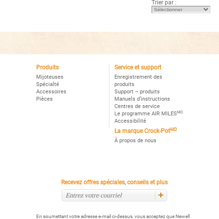
Trier par :
Lire
Lire
les
les
avis
avis
pour
pour
Mijoteuse
Mijoteuse
numérique
numérique
Crock-
Crock-
Potᴹᴰ
Potᴹᴰ
Smart-
Smart-
Potᴹᶜ,
Potᴹᶜ,
Acier
Produits
Service et support
Noir
inoxydable
Mijoteuses
Enregistrement des
Spécialté
produits
Accessoires
Support – produits
Pièces
Manuels d’instructions
Centres de service
MD
Le programme AIR MILES
Accessibilité
MD
La marque Crock-Pot
À propos de nous
Recevez offres spéciales, conseils et plus
En soumettant votre adresse e-mail ci-dessus, vous acceptez que Newell