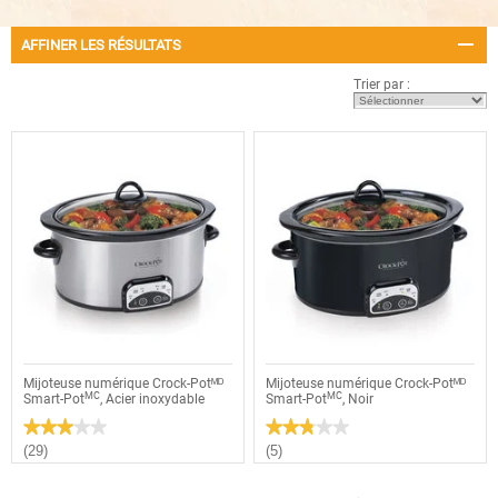
AFFINER LES RÉSULTATS
Trier par :
Mijoteuse numérique Crock-Potᴹᴰ
Mijoteuse numérique Crock-Potᴹᴰ
MC
MC
Smart-Pot
, Acier inoxydable
Smart-Pot
, Noir
★★★★★
★★★★★
★★★★★
★★★★★
3
2.8
(29)
(5)
étoile(s)
étoile(s)
sur
sur
5.
5.