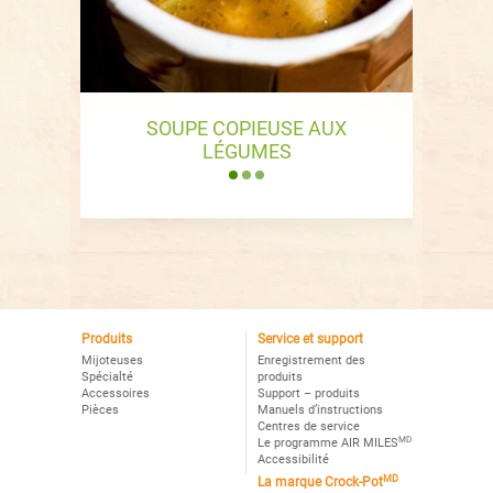
SOUPE COPIEUSE AUX
LÉGUMES
… faire manger plus de légumes à mes
enfants. Je peux au moins leur servir un
plat sans viande une fois par semaine.
Produits
Service et support
Mijoteuses
Enregistrement des
Spécialté
produits
Accessoires
Support – produits
Pièces
Manuels d’instructions
Centres de service
MD
Le programme AIR MILES
Accessibilité
MD
La marque Crock-Pot