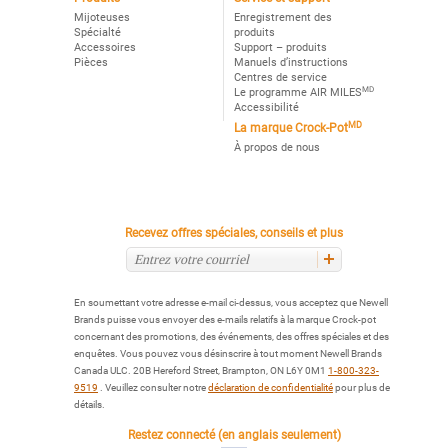
Mijoteuses
Enregistrement des
Spécialté
produits
Accessoires
Support – produits
Pièces
Manuels d’instructions
Centres de service
MD
Le programme AIR MILES
Accessibilité
MD
La marque Crock-Pot
À propos de nous
Recevez offres spéciales, conseils et plus
En soumettant votre adresse e-mail ci-dessus, vous acceptez que Newell
Brands puisse vous envoyer des e-mails relatifs à la marque Crock-pot
concernant des promotions, des événements, des offres spéciales et des
enquêtes. Vous pouvez vous désinscrire à tout moment Newell Brands
Canada ULC. 20B Hereford Street, Brampton, ON L6Y 0M1
1-800-323-
9519
. Veuillez consulter notre
déclaration de confidentialité
pour plus de
détails.
Restez connecté (en anglais seulement)