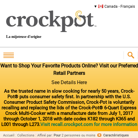
Canada - Français
La mijoteuse d'origine
Want to Shop Your Favorite Products Online? Visit our Preferred
Retail Partners
See Details Here
As the trusted name in slow cooking for nearly 50 years, Crock-
Pot® puts consumer safety first. In partnership with the U.S.
Consumer Product Safety Commission, Crock-Pot is voluntarily
recalling and replacing the lids of the Crock-Pot® 6-Quart Express
Crock Multi-Cooker with a manufacture date from July 1, 2017
through October 1, 2018 with date codes K182 through K365 and
L001 through L273.
Visit recall.crockpot.com for more information
Accueil
:
Collections
:
Affiné par
:
Pour
2 personnes ou moins
Caractéristiques