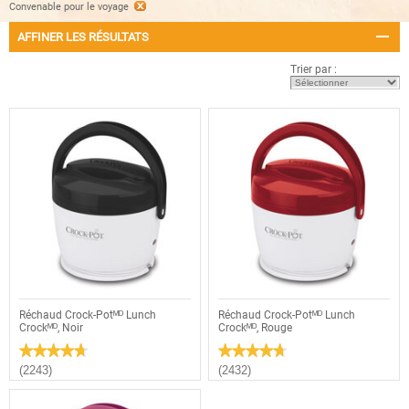
Convenable pour le voyage
AFFINER LES RÉSULTATS
Trier par :
Réchaud Crock-Potᴹᴰ Lunch
Réchaud Crock-Potᴹᴰ Lunch
Crockᴹᴰ, Noir
Crockᴹᴰ, Rouge
★★★★★
★★★★★
★★★★★
★★★★★
4.7
4.7
(2243)
(2432)
étoile(s)
étoile(s)
sur
sur
5.
5.