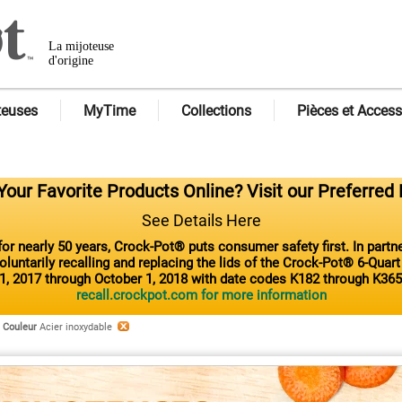
La mijoteuse
d'origine
teuses
MyTime
Collections
Pièces et Access
our Favorite Products Online? Visit our Preferred 
See Details Here
or nearly 50 years, Crock-Pot® puts consumer safety first. In part
luntarily recalling and replacing the lids of the Crock-Pot® 6-Quar
1, 2017 through October 1, 2018 with date codes K182 through K365
recall.crockpot.com for more information
Couleur
Acier inoxydable