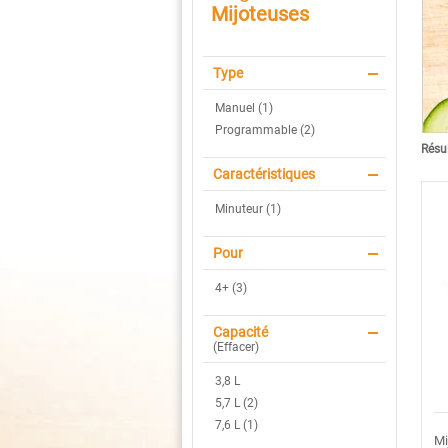
Mijoteuses
Type
Manuel (1)
Programmable (2)
Résul
Caractéristiques
Minuteur (1)
Pour
4+ (3)
Capacité
(
Effacer
)
3,8 L
5,7 L (2)
7,6 L (1)
Mi