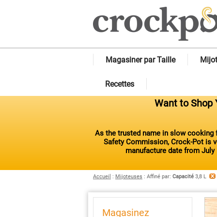
Magasiner par Taille
Mijo
Recettes
Want to Shop Y
As the trusted name in slow cooking f
Safety Commission, Crock-Pot is vo
manufacture date from July 
Accueil
:
Mijoteuses
:
Affiné par
:
Capacité
3,8 L
Magasinez