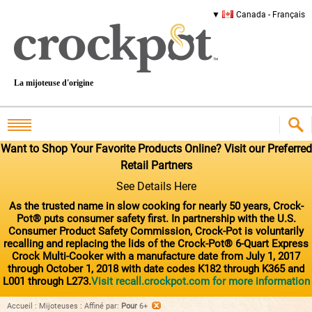
Canada - Français
La mijoteuse d'origine
Want to Shop Your Favorite Products Online? Visit our Preferred
Retail Partners
See Details Here
As the trusted name in slow cooking for nearly 50 years, Crock-
Pot® puts consumer safety first. In partnership with the U.S.
Consumer Product Safety Commission, Crock-Pot is voluntarily
recalling and replacing the lids of the Crock-Pot® 6-Quart Express
Crock Multi-Cooker with a manufacture date from July 1, 2017
through October 1, 2018 with date codes K182 through K365 and
L001 through L273.
Visit recall.crockpot.com for more information
Accueil
:
Mijoteuses
:
Affiné par
:
Pour
6+