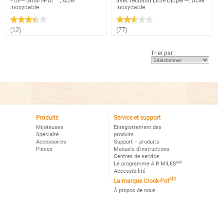
Potᴹᴰ Smart-Pot
, Acier
avec réchaud Little Dipperᴹᴰ, Acier
inoxydable
inoxydable
★★★★★
★★★★★
★★★★★
★★★★★
3.4
2.6
(12)
(77)
étoile(s)
étoile(s)
sur
sur
5.
5.
Trier par :
Lire
Lire
les
les
avis
avis
pour
pour
Mijoteuse
Mijoteuse
programmable
manuelle
Crock-
Crock-
Potᴹᴰ
Potᴹᴰ
Smart-
avec
Potᴹᶜ,
réchaud
Acier
Produits
Service et support
Little
inoxydable
Dipperᴹᴰ,
Mijoteuses
Enregistrement des
Acier
Spécialté
produits
inoxydable
Accessoires
Support – produits
Pièces
Manuels d’instructions
Centres de service
MD
Le programme AIR MILES
Accessibilité
MD
La marque Crock-Pot
À propos de nous