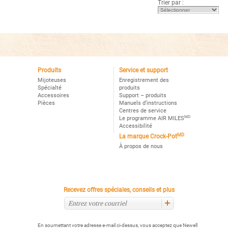
Trier par :
Lire
les
avis
pour
Mijoteuse
manuelle
Crock-
Potᴹᴰ,
Motif
de
marguerites
Produits
Service et support
Mijoteuses
Enregistrement des
Spécialté
produits
Accessoires
Support – produits
Pièces
Manuels d’instructions
Centres de service
MD
Le programme AIR MILES
Accessibilité
MD
La marque Crock-Pot
À propos de nous
Recevez offres spéciales, conseils et plus
En soumettant votre adresse e-mail ci-dessus, vous acceptez que Newell