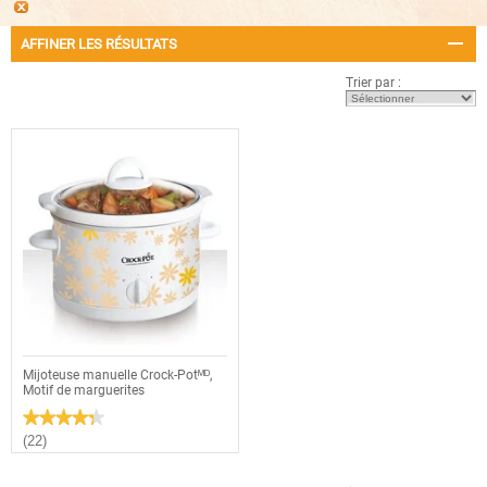
AFFINER LES RÉSULTATS
Trier par :
Mijoteuse manuelle Crock-Potᴹᴰ,
Motif de marguerites
★★★★★
★★★★★
4.3
(22)
étoile(s)
sur
5.