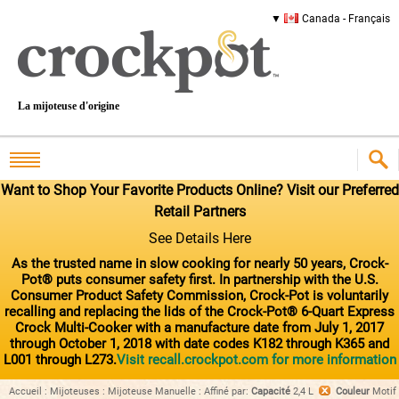
Canada - Français
La mijoteuse d'origine
Want to Shop Your Favorite Products Online? Visit our Preferred
Retail Partners
See Details Here
As the trusted name in slow cooking for nearly 50 years, Crock-
Pot® puts consumer safety first. In partnership with the U.S.
Consumer Product Safety Commission, Crock-Pot is voluntarily
recalling and replacing the lids of the Crock-Pot® 6-Quart Express
Crock Multi-Cooker with a manufacture date from July 1, 2017
through October 1, 2018 with date codes K182 through K365 and
L001 through L273.
Visit recall.crockpot.com for more information
Accueil
:
Mijoteuses
:
Mijoteuse Manuelle
:
Affiné par
:
Capacité
2,4 L
Couleur
Motif