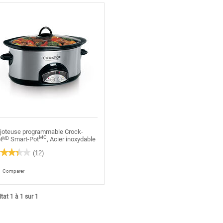
joteuse programmable Crock-
MC
tᴹᴰ Smart-Pot
, Acier inoxydable
★★★★★
★★★★★
(12)
4
oile(s)
Comparer
r
re
s
tat 1 à 1 sur 1
is
ur
joteuse
ogrammable