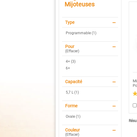
Mijoteuses
Type
Programmable (1)
Pour
(
Effacer
)
4+ (3)
6+
Mi
Capacité
Po
5,7 L (1)
3.
ét
Forme
su
5.
Li
Ovale (1)
le
Résul
av
po
Couleur
Mi
(
Effacer
)
pr