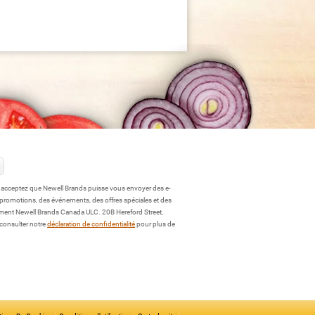
s acceptez que Newell Brands puisse vous envoyer des e-
 promotions, des événements, des offres spéciales et des
ment Newell Brands Canada ULC. 20B Hereford Street,
 consulter notre
déclaration de confidentialité
pour plus de