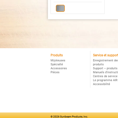
C
Po
Sm
Po
Ac
in
Produits
Service et suppor
Mijoteuses
Enregistrement de
Spécialté
produits
Accessoires
Support – produits
Pièces
Manuels d’instruct
Centres de service
Le programme AIR
Accessibilité
©
2026 Sunbeam Products, Inc.