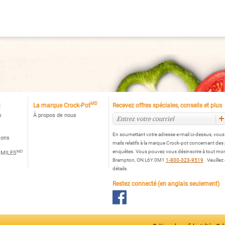
rock-
tᴹᴰ
art-
tᴹᶜ,
ier
oxydable
MD
t
La marque Crock-Pot
Recevez offres spéciales, conseils et plus
s
À propos de nous
En soumettant votre adresse e-mail ci-dessus, vou
ions
mails relatifs à la marque Crock-pot concernant des
MD
enquêtes. Vous pouvez vous désinscrire à tout mo
 MILES
Brampton, ON L6Y 0M1
1-800-323-9519
. Veuillez
détails.
Restez connecté (en anglais seulement)