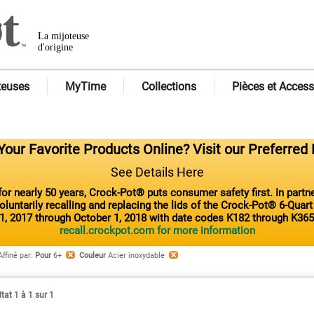
La mijoteuse
d'origine
teuses
MyTime
Collections
Pièces et Access
our Favorite Products Online? Visit our Preferred 
See Details Here
or nearly 50 years, Crock-Pot® puts consumer safety first. In part
luntarily recalling and replacing the lids of the Crock-Pot® 6-Quar
1, 2017 through October 1, 2018 with date codes K182 through K365
recall.crockpot.com for more information
Affiné par
:
Pour
6+
Couleur
Acier inoxydable
tat 1 à 1 sur 1