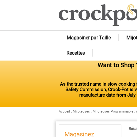
Magasiner par Taille
Mijo
Recettes
Want to Shop Y
As the trusted name in slow cooking f
Safety Commission, Crock-Pot is vo
manufacture date from July 
Accueil
:
Mijoteuses
:
Mijoteuses Programmable
:
Résul
Magasinez