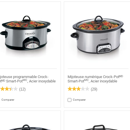
joteuse programmable Crock-
Mijoteuse numérique Crock-Potᴹᴰ
MC
MC
tᴹᴰ Smart-Pot
, Acier inoxydable
Smart-Pot
, Acier inoxydable
★★★★★
★★★★★
★★★★★
★★★★★
(12)
(29)
4
3
oile(s)
étoile(s)
Comparer
Comparer
r
sur
5.
re
Lire
s
les
is
avis
ur
pour
joteuse
Mijoteuse
ogrammable
numérique