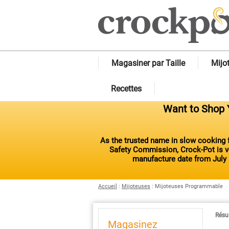
Magasiner par Taille
Mijo
Recettes
Want to Shop Y
As the trusted name in slow cooking f
Safety Commission, Crock-Pot is vo
manufacture date from July 
Accueil
:
Mijoteuses
:
Mijoteuses Programmable
Résul
Magasinez