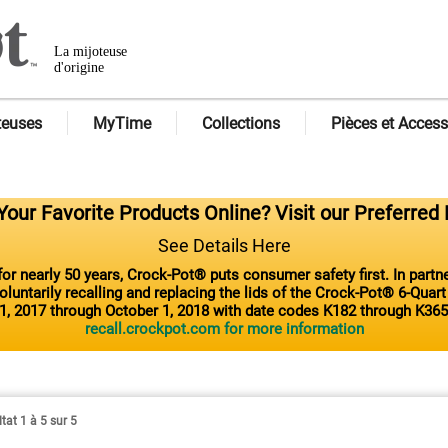
La mijoteuse
d'origine
teuses
MyTime
Collections
Pièces et Access
our Favorite Products Online? Visit our Preferred 
See Details Here
or nearly 50 years, Crock-Pot® puts consumer safety first. In part
luntarily recalling and replacing the lids of the Crock-Pot® 6-Quar
1, 2017 through October 1, 2018 with date codes K182 through K365
recall.crockpot.com for more information
tat 1 à 5 sur 5