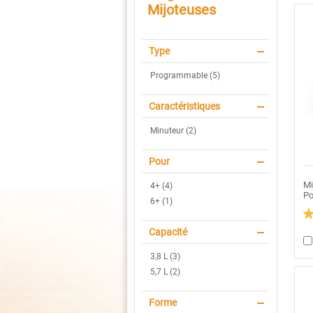
Mijoteuses
Type
Programmable (5)
Caractéristiques
Minuteur (2)
Pour
Mi
4+ (4)
Po
6+ (1)
3.
Capacité
ét
su
5.
3,8 L (3)
Li
5,7 L (2)
le
av
po
Mi
Forme
pr