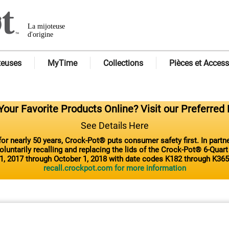
La mijoteuse
d'origine
teuses
MyTime
Collections
Pièces et Access
our Favorite Products Online? Visit our Preferred 
See Details Here
or nearly 50 years, Crock-Pot® puts consumer safety first. In part
luntarily recalling and replacing the lids of the Crock-Pot® 6-Quar
1, 2017 through October 1, 2018 with date codes K182 through K365
recall.crockpot.com for more information