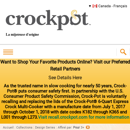
Canada - Français
La mijoteuse d'origine
Want to Shop Your Favorite Products Online? Visit our Preferred
Retail Partners
See Details Here
As the trusted name in slow cooking for nearly 50 years, Crock-
Pot® puts consumer safety first. In partnership with the U.S.
Consumer Product Safety Commission, Crock-Pot is voluntarily
recalling and replacing the lids of the Crock-Pot® 6-Quart Express
Crock Multi-Cooker with a manufacture date from July 1, 2017
through October 1, 2018 with date codes K182 through K365 and
L001 through L273.
Visit recall.crockpot.com for more information
Accueil
:
Collections
:
Design Series
:
Affiné par
:
Pour
3+