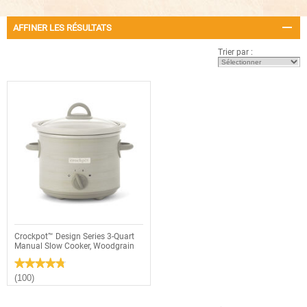
AFFINER LES RÉSULTATS
Trier par :
Crockpot™ Design Series 3-Quart
Manual Slow Cooker, Woodgrain
★★★★★
★★★★★
4.8
(100)
étoile(s)
sur
5.