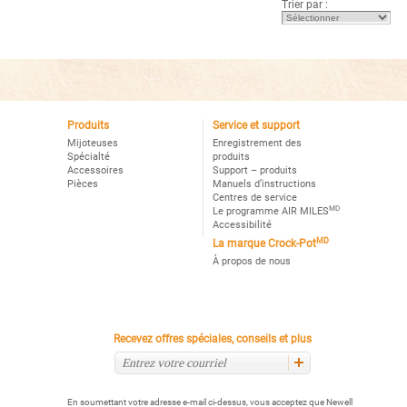
Trier par :
Lire
les
avis
pour
Crockpot™
Design
Series
3-
Quart
Manual
Slow
Produits
Service et support
Cooker,
Mijoteuses
Enregistrement des
Woodgrain
Spécialté
produits
Accessoires
Support – produits
Pièces
Manuels d’instructions
Centres de service
MD
Le programme AIR MILES
Accessibilité
MD
La marque Crock-Pot
À propos de nous
Recevez offres spéciales, conseils et plus
En soumettant votre adresse e-mail ci-dessus, vous acceptez que Newell