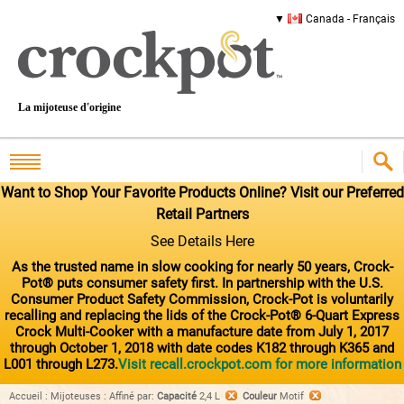
Canada - Français
La mijoteuse d'origine
Want to Shop Your Favorite Products Online? Visit our Preferred
Retail Partners
See Details Here
As the trusted name in slow cooking for nearly 50 years, Crock-
Pot® puts consumer safety first. In partnership with the U.S.
Consumer Product Safety Commission, Crock-Pot is voluntarily
recalling and replacing the lids of the Crock-Pot® 6-Quart Express
Crock Multi-Cooker with a manufacture date from July 1, 2017
through October 1, 2018 with date codes K182 through K365 and
L001 through L273.
Visit recall.crockpot.com for more information
Accueil
:
Mijoteuses
:
Affiné par
:
Capacité
2,4 L
Couleur
Motif