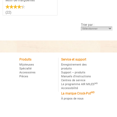
Motif de marguerites
★★★★★
★★★★★
4.3
(22)
étoile(s)
sur
5.
Trier par :
Lire
les
avis
pour
Mijoteuse
manuelle
Crock-
Potᴹᴰ,
Motif
de
marguerites
Produits
Service et support
Mijoteuses
Enregistrement des
Spécialté
produits
Accessoires
Support – produits
Pièces
Manuels d’instructions
Centres de service
MD
Le programme AIR MILES
Accessibilité
MD
La marque Crock-Pot
À propos de nous