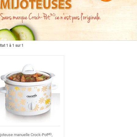
tat 1 à 1 sur 1
joteuse manuelle Crock-Potᴹᴰ,