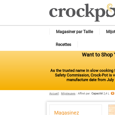
Magasiner par Taille
Mijo
Recettes
Want to Shop Y
As the trusted name in slow cooking f
Safety Commission, Crock-Pot is vo
manufacture date from July 
Accueil
:
Mijoteuses
:
Affiné par
:
Capacité
2,4 L
Magasinez