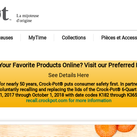
La mijoteuse
d'origine
teuses
MyTime
Collections
Pièces et Access
our Favorite Products Online? Visit our Preferred 
See Details Here
or nearly 50 years, Crock-Pot® puts consumer safety first. In part
luntarily recalling and replacing the lids of the Crock-Pot® 6-Quar
1, 2017 through October 1, 2018 with date codes K182 through K365
recall.crockpot.com for more information