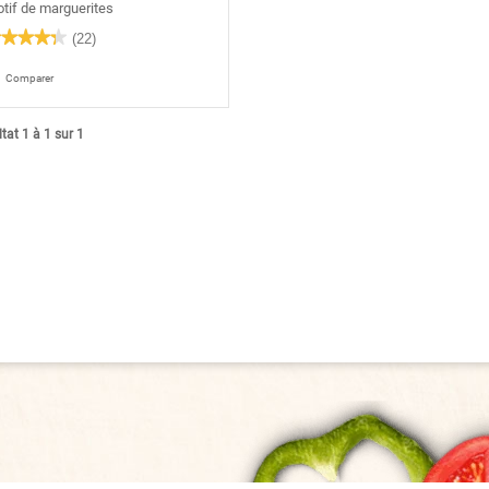
tif de marguerites
★★★★★
★★★★★
(22)
3
oile(s)
Comparer
r
re
s
tat 1 à 1 sur 1
is
ur
joteuse
nuelle
rock-
tᴹᴰ,
tif
rguerites