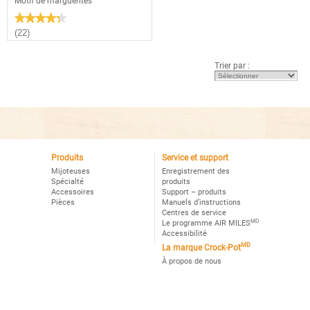
Motif de marguerites
★★★★★
★★★★★
4.3
(22)
étoile(s)
sur
5.
Trier par :
Lire
les
avis
pour
Mijoteuse
manuelle
Crock-
Potᴹᴰ,
Motif
de
marguerites
Produits
Service et support
Mijoteuses
Enregistrement des
Spécialté
produits
Accessoires
Support – produits
Pièces
Manuels d’instructions
Centres de service
MD
Le programme AIR MILES
Accessibilité
MD
La marque Crock-Pot
À propos de nous