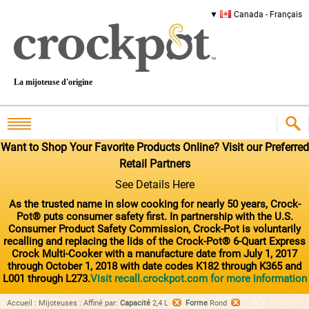
Canada - Français
La mijoteuse d'origine
Want to Shop Your Favorite Products Online? Visit our Preferred
Retail Partners
See Details Here
As the trusted name in slow cooking for nearly 50 years, Crock-
Pot® puts consumer safety first. In partnership with the U.S.
Consumer Product Safety Commission, Crock-Pot is voluntarily
recalling and replacing the lids of the Crock-Pot® 6-Quart Express
Crock Multi-Cooker with a manufacture date from July 1, 2017
through October 1, 2018 with date codes K182 through K365 and
L001 through L273.
Visit recall.crockpot.com for more information
Accueil
:
Mijoteuses
:
Affiné par
:
Capacité
2,4 L
Forme
Rond