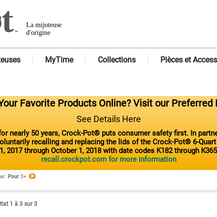
La mijoteuse
d'origine
teuses
MyTime
Collections
Pièces et Access
our Favorite Products Online? Visit our Preferred 
See Details Here
or nearly 50 years, Crock-Pot® puts consumer safety first. In part
luntarily recalling and replacing the lids of the Crock-Pot® 6-Quar
1, 2017 through October 1, 2018 with date codes K182 through K365
recall.crockpot.com for more information
par
:
Pour
3+
tat 1 à 3 sur 3