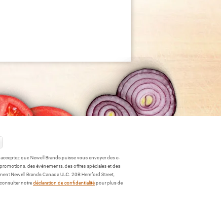
Series
3-
Quart
Manual
Slow
Cooker,
Woodgrain
s acceptez que Newell Brands puisse vous envoyer des e-
 promotions, des événements, des offres spéciales et des
ment Newell Brands Canada ULC. 20B Hereford Street,
 consulter notre
déclaration de confidentialité
pour plus de