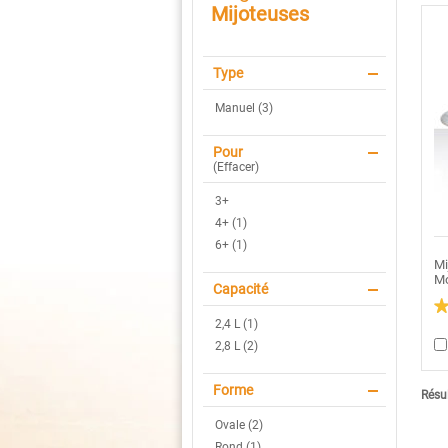
Mijoteuses
Type
Manuel (3)
Pour
(
Effacer
)
3+
4+ (1)
6+ (1)
Mi
Mo
Capacité
2,4 L (1)
4.
ét
2,8 L (2)
su
5.
Li
Forme
le
Résul
av
po
Ovale (2)
Mi
ma
Rond (1)