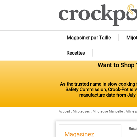
Magasiner par Taille
Mijo
Recettes
Want to Shop Y
As the trusted name in slow cooking f
Safety Commission, Crock-Pot is vo
manufacture date from July 
Accueil
:
Mijoteuses
:
Mijoteuse Manuelle
:
Affiné 
Résul
Magasinez