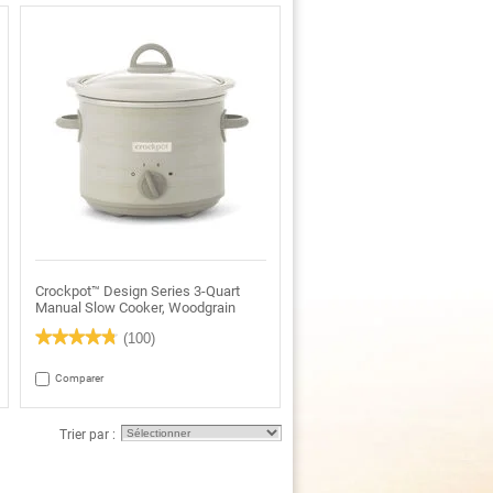
Crockpot™ Design Series 3-Quart
Manual Slow Cooker, Woodgrain
★★★★★
★★★★★
(100)
4.8
étoile(s)
Comparer
sur
5.
Lire
les
Trier par :
avis
pour
Crockpot™
Design