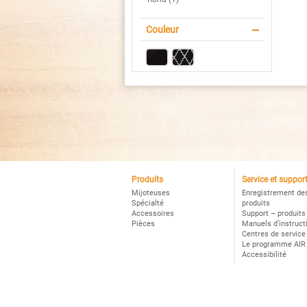
C
Po
Mo
Couleur
de
ma
Produits
Service et suppor
Mijoteuses
Enregistrement de
Spécialté
produits
Accessoires
Support – produits
Pièces
Manuels d’instruct
Centres de service
Le programme AIR
Accessibilité