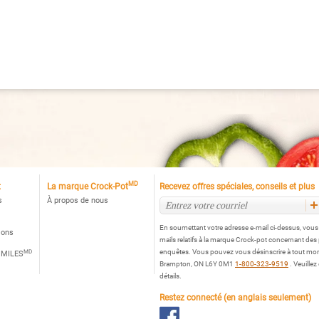
rock-
Crock-
tᴹᴰ,
Potᴹᴰ,
tif
Noir
rguerites
MD
t
La marque Crock-Pot
Recevez offres spéciales, conseils et plus
s
À propos de nous
En soumettant votre adresse e-mail ci-dessus, vou
ions
mails relatifs à la marque Crock-pot concernant des
MD
enquêtes. Vous pouvez vous désinscrire à tout mo
 MILES
Brampton, ON L6Y 0M1
1-800-323-9519
. Veuillez
détails.
Restez connecté (en anglais seulement)