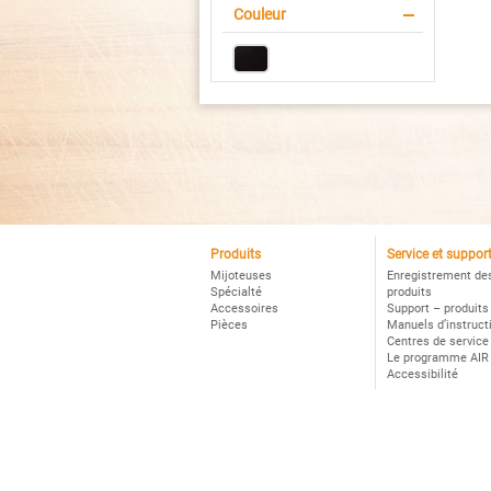
C
Couleur
Po
No
Produits
Service et suppor
Mijoteuses
Enregistrement de
Spécialté
produits
Accessoires
Support – produits
Pièces
Manuels d’instruct
Centres de service
Le programme AIR
Accessibilité