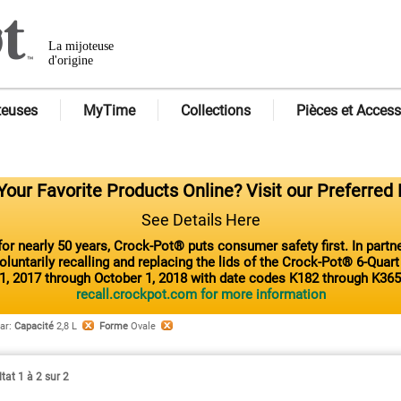
La mijoteuse
d'origine
teuses
MyTime
Collections
Pièces et Access
our Favorite Products Online? Visit our Preferred 
See Details Here
or nearly 50 years, Crock-Pot® puts consumer safety first. In part
luntarily recalling and replacing the lids of the Crock-Pot® 6-Quar
1, 2017 through October 1, 2018 with date codes K182 through K365
recall.crockpot.com for more information
par
:
Capacité
2,8 L
Forme
Ovale
tat 1 à 2 sur 2