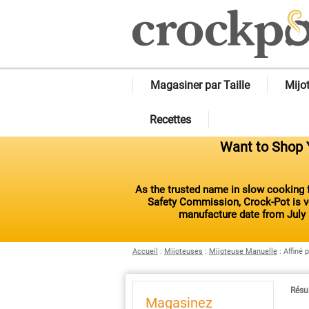
Magasiner par Taille
Mijo
Recettes
Want to Shop Y
As the trusted name in slow cooking f
Safety Commission, Crock-Pot is vo
manufacture date from July 
Accueil
:
Mijoteuses
:
Mijoteuse Manuelle
:
Affiné 
Résul
Magasinez