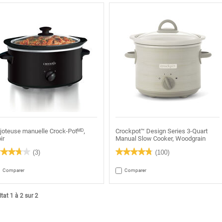
joteuse manuelle Crock-Potᴹᴰ,
Crockpot™ Design Series 3-Quart
ir
Manual Slow Cooker, Woodgrain
★★★★★
★★★★★
★★★★★
★★★★★
(3)
(100)
7
4.8
oile(s)
étoile(s)
Comparer
Comparer
r
sur
5.
re
Lire
s
les
tat 1 à 2 sur 2
is
avis
ur
pour
joteuse
Crockpot™
nuelle
Design