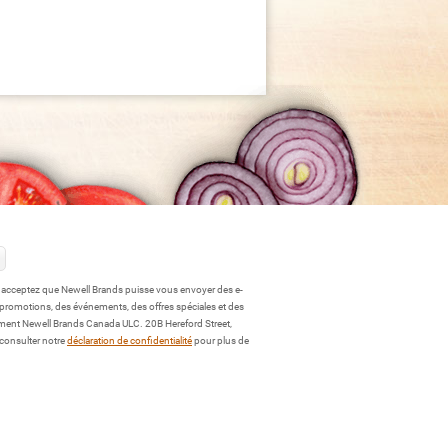
s acceptez que Newell Brands puisse vous envoyer des e-
 promotions, des événements, des offres spéciales et des
ment Newell Brands Canada ULC. 20B Hereford Street,
 consulter notre
déclaration de confidentialité
pour plus de