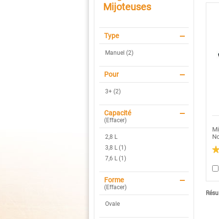
Mijoteuses
Type
Manuel (2)
Pour
3+ (2)
Capacité
(
Effacer
)
Mi
No
2,8 L
3,8 L (1)
7,6 L (1)
3.
ét
su
5.
Forme
Li
(
Effacer
)
le
Résul
av
po
Ovale
Mi
ma