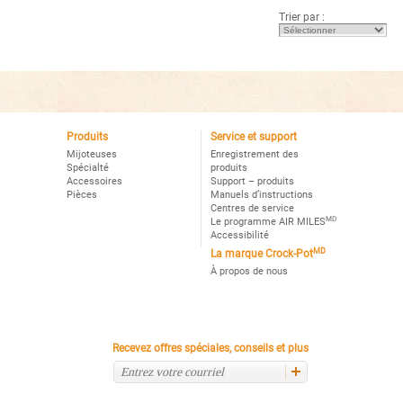
5.
Trier par :
Lire
les
avis
pour
Mijoteuse
programmable
Crock-
Potᴹᴰ
Smart-
Potᴹᶜ,
Acier
Produits
Service et support
inoxydable
Mijoteuses
Enregistrement des
Spécialté
produits
Accessoires
Support – produits
Pièces
Manuels d’instructions
Centres de service
MD
Le programme AIR MILES
Accessibilité
MD
La marque Crock-Pot
À propos de nous
Recevez offres spéciales, conseils et plus