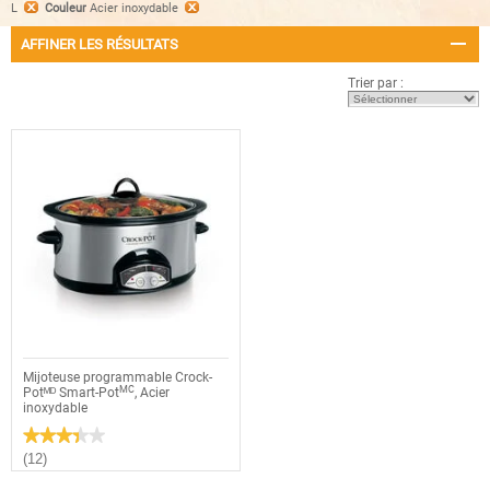
L
Couleur
Acier inoxydable
AFFINER LES RÉSULTATS
Trier par :
Mijoteuse programmable Crock-
MC
Potᴹᴰ Smart-Pot
, Acier
inoxydable
★★★★★
★★★★★
3.4
(12)
étoile(s)
sur