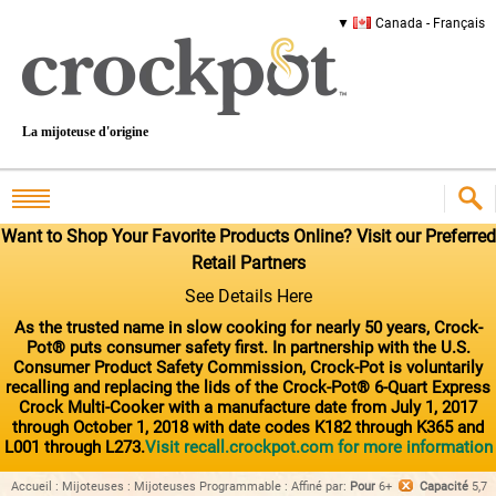
Canada - Français
La mijoteuse d'origine
Want to Shop Your Favorite Products Online? Visit our Preferred
Retail Partners
See Details Here
As the trusted name in slow cooking for nearly 50 years, Crock-
Pot® puts consumer safety first. In partnership with the U.S.
Consumer Product Safety Commission, Crock-Pot is voluntarily
recalling and replacing the lids of the Crock-Pot® 6-Quart Express
Crock Multi-Cooker with a manufacture date from July 1, 2017
through October 1, 2018 with date codes K182 through K365 and
L001 through L273.
Visit recall.crockpot.com for more information
Accueil
:
Mijoteuses
:
Mijoteuses Programmable
:
Affiné par
:
Pour
6+
Capacité
5,7