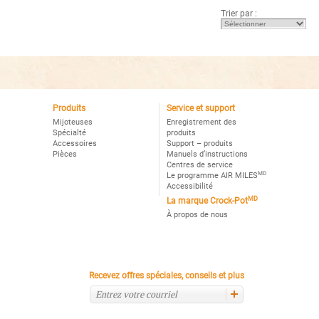
5.
Trier par :
Lire
les
avis
pour
Mijoteuse
programmable
Crock-
Potᴹᴰ
Smart-
Potᴹᶜ,
Acier
Produits
Service et support
inoxydable
Mijoteuses
Enregistrement des
Spécialté
produits
Accessoires
Support – produits
Pièces
Manuels d’instructions
Centres de service
MD
Le programme AIR MILES
Accessibilité
MD
La marque Crock-Pot
À propos de nous
Recevez offres spéciales, conseils et plus