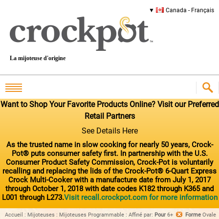
Canada - Français
La mijoteuse d'origine
Want to Shop Your Favorite Products Online? Visit our Preferred
Retail Partners
See Details Here
As the trusted name in slow cooking for nearly 50 years, Crock-
Pot® puts consumer safety first. In partnership with the U.S.
Consumer Product Safety Commission, Crock-Pot is voluntarily
recalling and replacing the lids of the Crock-Pot® 6-Quart Express
Crock Multi-Cooker with a manufacture date from July 1, 2017
through October 1, 2018 with date codes K182 through K365 and
L001 through L273.
Visit recall.crockpot.com for more information
Accueil
:
Mijoteuses
:
Mijoteuses Programmable
:
Affiné par
:
Pour
6+
Forme
Ovale