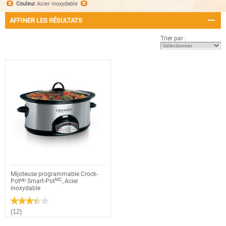
Couleur
Acier inoxydable
AFFINER LES RÉSULTATS
Trier par :
Mijoteuse programmable Crock-
MC
Potᴹᴰ Smart-Pot
, Acier
inoxydable
★★★★★
★★★★★
3.4
(12)
étoile(s)
sur