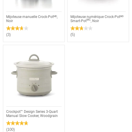
Mijoteuse manuelle Crock-Potᴹᴰ,
Mijoteuse numérique Crock-Potᴹᴰ
MC
Noir
Smart-Pot
, Noir
★★★★★
★★★★★
★★★★★
★★★★★
3.7
2.8
(3)
(5)
étoile(s)
étoile(s)
sur
sur
5.
5.
Lire
Lire
les
les
avis
avis
pour
pour
Mijoteuse
Mijoteuse
manuelle
numérique
Crock-
Crock-
Potᴹᴰ,
Potᴹᴰ
Noir
Smart-
Potᴹᶜ,
Noir
Crockpot™ Design Series 3-Quart
Manual Slow Cooker, Woodgrain
★★★★★
★★★★★
4.8
(100)