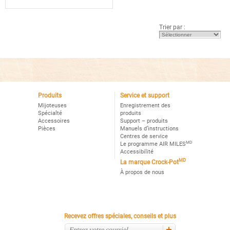
étoile(s)
sur
5.
Lire
Trier par :
les
avis
pour
Crockpot™
Design
Series
3-
Quart
Manual
Slow
Cooker,
Produits
Service et support
Woodgrain
Mijoteuses
Enregistrement des
Spécialté
produits
Accessoires
Support – produits
Pièces
Manuels d’instructions
Centres de service
MD
Le programme AIR MILES
Accessibilité
MD
La marque Crock-Pot
À propos de nous
Recevez offres spéciales, conseils et plus