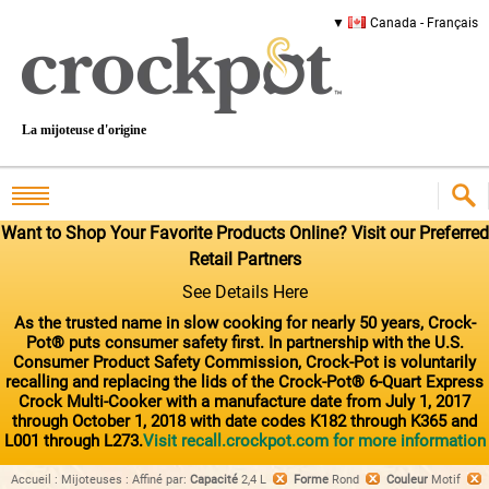
Canada - Français
La mijoteuse d'origine
Want to Shop Your Favorite Products Online? Visit our Preferred
Retail Partners
See Details Here
As the trusted name in slow cooking for nearly 50 years, Crock-
Pot® puts consumer safety first. In partnership with the U.S.
Consumer Product Safety Commission, Crock-Pot is voluntarily
recalling and replacing the lids of the Crock-Pot® 6-Quart Express
Crock Multi-Cooker with a manufacture date from July 1, 2017
through October 1, 2018 with date codes K182 through K365 and
L001 through L273.
Visit recall.crockpot.com for more information
Accueil
:
Mijoteuses
:
Affiné par
:
Capacité
2,4 L
Forme
Rond
Couleur
Motif