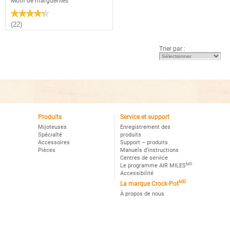
Motif de marguerites
★★★★★
★★★★★
4.3
(22)
étoile(s)
sur
5.
Trier par :
Lire
les
avis
pour
Mijoteuse
manuelle
Crock-
Potᴹᴰ,
Motif
de
marguerites
Produits
Service et support
Mijoteuses
Enregistrement des
Spécialté
produits
Accessoires
Support – produits
Pièces
Manuels d’instructions
Centres de service
MD
Le programme AIR MILES
Accessibilité
MD
La marque Crock-Pot
À propos de nous