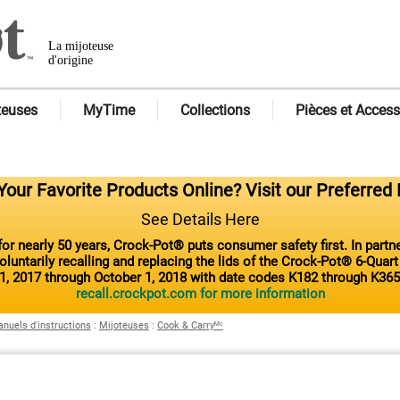
La mijoteuse
d'origine
teuses
MyTime
Collections
Pièces et Access
our Favorite Products Online? Visit our Preferred 
See Details Here
or nearly 50 years, Crock-Pot® puts consumer safety first. In part
luntarily recalling and replacing the lids of the Crock-Pot® 6-Quar
1, 2017 through October 1, 2018 with date codes K182 through K365
recall.crockpot.com for more information
nuels d'instructions
:
Mijoteuses
:
Cook & Carryᴹᶜ