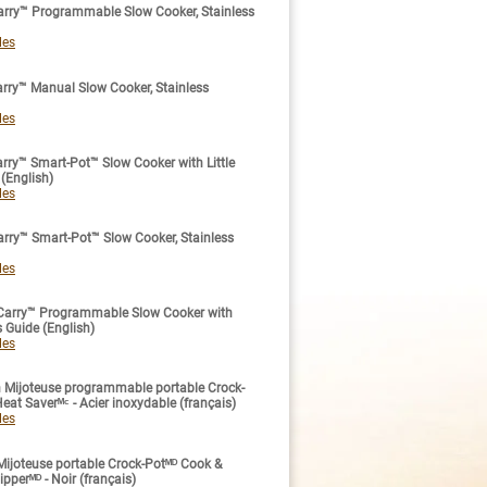
rry™ Programmable Slow Cooker, Stainless
les
ry™ Manual Slow Cooker, Stainless
les
ry™ Smart-Pot™ Slow Cooker with Little
(English)
les
ry™ Smart-Pot™ Slow Cooker, Stainless
les
Carry™ Programmable Slow Cooker with
 Guide (English)
les
 Mijoteuse programmable portable Crock-
eat Saverᴹᶜ - Acier inoxydable (français)
les
ijoteuse portable Crock-Potᴹᴰ Cook &
pperᴹᴰ - Noir (français)