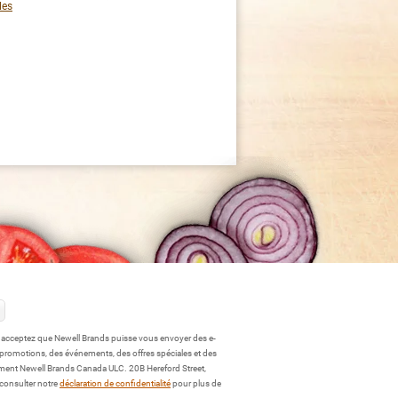
les
s acceptez que Newell Brands puisse vous envoyer des e-
 promotions, des événements, des offres spéciales et des
ment Newell Brands Canada ULC. 20B Hereford Street,
 consulter notre
déclaration de confidentialité
pour plus de