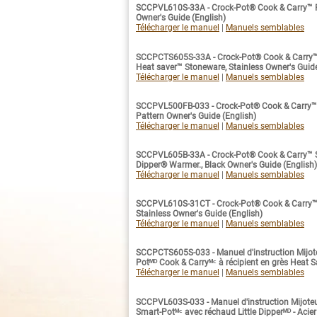
SCCPVL610S-33A - Crock-Pot® Cook & Carry™ P
Owner's Guide (English)
Télécharger le manuel
|
Manuels semblables
SCCPCTS605S-33A - Crock-Pot® Cook & Carry
Heat saver™ Stoneware, Stainless Owner's Guide
Télécharger le manuel
|
Manuels semblables
SCCPVL500FB-033 - Crock-Pot® Cook & Carry™ 
Pattern Owner's Guide (English)
Télécharger le manuel
|
Manuels semblables
SCCPVL605B-33A - Crock-Pot® Cook & Carry™ Sm
Dipper® Warmer., Black Owner's Guide (English)
Télécharger le manuel
|
Manuels semblables
SCCPVL610S-31CT - Crock-Pot® Cook & Carry™
Stainless Owner's Guide (English)
Télécharger le manuel
|
Manuels semblables
SCCPCTS605S-033 - Manuel d'instruction Mijot
Potᴹᴰ Cook & Carryᴹᶜ à récipient en grès Heat Sa
Télécharger le manuel
|
Manuels semblables
SCCPVL603S-033 - Manuel d'instruction Mijote
Smart-Potᴹᶜ avec réchaud Little Dipperᴹᴰ - Acier