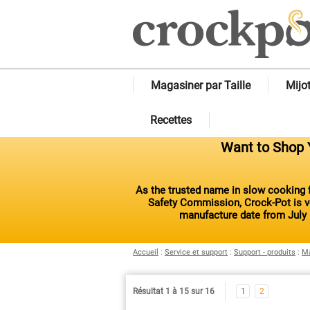
Magasiner par Taille
Mijo
Recettes
Want to Shop Y
As the trusted name in slow cooking f
Safety Commission, Crock-Pot is vo
manufacture date from July 
Accueil
:
Service et support
:
Support - produits
:
Ma
Résultat 1 à 15 sur 16
1
2