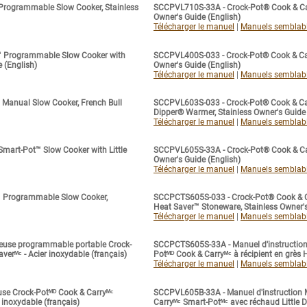
rogrammable Slow Cooker, Stainless
SCCPVL710S-33A - Crock-Pot® Cook & Ca
Owner's Guide (English)
Télécharger le manuel
|
Manuels semblab
™ Programmable Slow Cooker with
SCCPVL400S-033 - Crock-Pot® Cook & Car
 (English)
Owner's Guide (English)
Télécharger le manuel
|
Manuels semblab
Manual Slow Cooker, French Bull
SCCPVL603S-033 - Crock-Pot® Cook & Car
Dipper® Warmer, Stainless Owner's Guide 
Télécharger le manuel
|
Manuels semblab
art-Pot™ Slow Cooker with Little
SCCPVL605S-33A - Crock-Pot® Cook & Car
Owner's Guide (English)
Télécharger le manuel
|
Manuels semblab
 Programmable Slow Cooker,
SCCPCTS605S-033 - Crock-Pot® Cook & 
Heat Saver™ Stoneware, Stainless Owner's
Télécharger le manuel
|
Manuels semblab
euse programmable portable Crock-
SCCPCTS605S-33A - Manuel d'instruction
verᴹᶜ - Acier inoxydable (français)
Potᴹᴰ Cook & Carryᴹᶜ à récipient en grès H
Télécharger le manuel
|
Manuels semblab
use Crock-Potᴹᴰ Cook & Carryᴹᶜ
SCCPVL605B-33A - Manuel d'instruction M
 inoxydable (français)
Carryᴹᶜ Smart-Potᴹᶜ avec réchaud Little Di