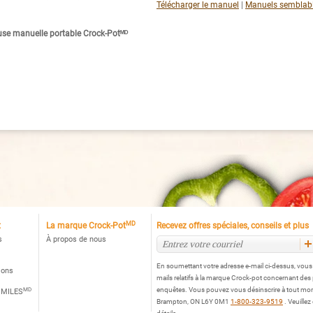
Télécharger le manuel
|
Manuels semblab
use manuelle portable Crock-Potᴹᴰ
MD
t
La marque Crock-Pot
Recevez offres spéciales, conseils et plus
s
À propos de nous
En soumettant votre adresse e-mail ci-dessus, vou
ions
mails relatifs à la marque Crock-pot concernant des
MD
enquêtes. Vous pouvez vous désinscrire à tout mo
 MILES
Brampton, ON L6Y 0M1
1-800-323-9519
. Veuillez