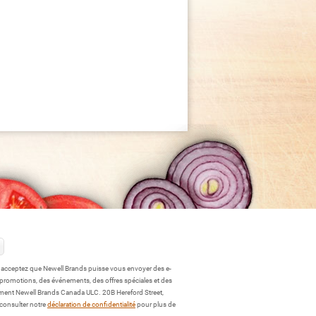
s acceptez que Newell Brands puisse vous envoyer des e-
 promotions, des événements, des offres spéciales et des
ment Newell Brands Canada ULC. 20B Hereford Street,
 consulter notre
déclaration de confidentialité
pour plus de