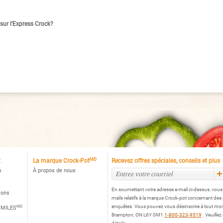
 sur l’Express Crock?
MD
t
La marque Crock-Pot
Recevez offres spéciales, conseils et plus
s
À propos de nous
En soumettant votre adresse e-mail ci-dessus, vou
ions
mails relatifs à la marque Crock-pot concernant des
MD
enquêtes. Vous pouvez vous désinscrire à tout mo
 MILES
Brampton, ON L6Y 0M1
1-800-323-9519
. Veuillez