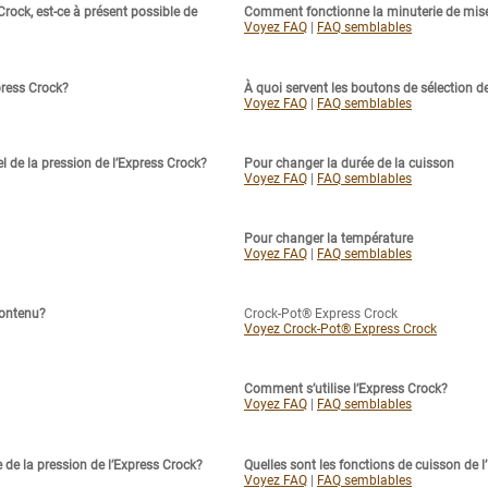
rock, est-ce à présent possible de
Comment fonctionne la minuterie de mise 
Voyez FAQ
|
FAQ semblables
press Crock?
À quoi servent les boutons de sélection de
Voyez FAQ
|
FAQ semblables
 de la pression de l’Express Crock?
Pour changer la durée de la cuisson
Voyez FAQ
|
FAQ semblables
Pour changer la température
Voyez FAQ
|
FAQ semblables
contenu?
Crock-Pot® Express Crock
Voyez Crock-Pot® Express Crock
Comment s’utilise l’Express Crock?
Voyez FAQ
|
FAQ semblables
 de la pression de l’Express Crock?
Quelles sont les fonctions de cuisson de 
Voyez FAQ
|
FAQ semblables