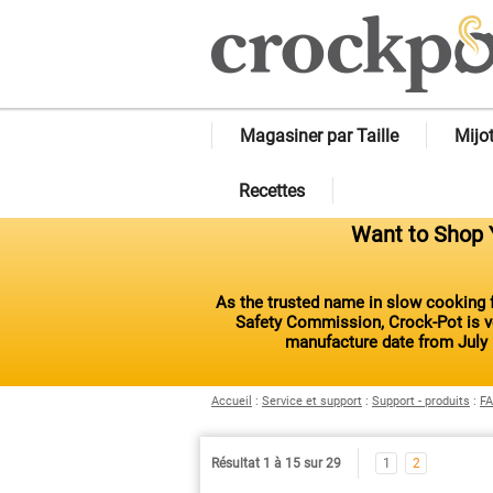
Magasiner par Taille
Mijo
Recettes
Want to Shop Y
As the trusted name in slow cooking f
Safety Commission, Crock-Pot is vo
manufacture date from July 
Accueil
:
Service et support
:
Support - produits
:
FA
Résultat 1 à 15 sur 29
1
2