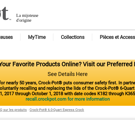
La mijoteuse
d'origine
teuses
MyTime
Collections
Pièces et Access
our Favorite Products Online? Visit our Preferred 
See Details Here
or nearly 50 years, Crock-Pot® puts consumer safety first. In part
luntarily recalling and replacing the lids of the Crock-Pot® 6-Quar
1, 2017 through October 1, 2018 with date codes K182 through K365
recall.crockpot.com for more information
Q sur les produits
:
Crock-Pot® 6.0-Quart Express Crock