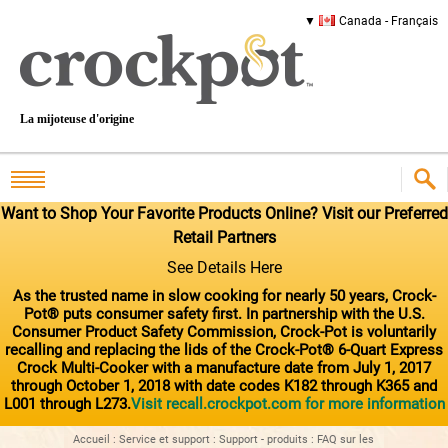
Canada - Français
La mijoteuse d'origine
Want to Shop Your Favorite Products Online? Visit our Preferred
Retail Partners
See Details Here
As the trusted name in slow cooking for nearly 50 years, Crock-
Pot® puts consumer safety first. In partnership with the U.S.
Consumer Product Safety Commission, Crock-Pot is voluntarily
recalling and replacing the lids of the Crock-Pot® 6-Quart Express
Crock Multi-Cooker with a manufacture date from July 1, 2017
through October 1, 2018 with date codes K182 through K365 and
L001 through L273.
Visit recall.crockpot.com for more information
Accueil
:
Service et support
:
Support - produits
:
FAQ sur les