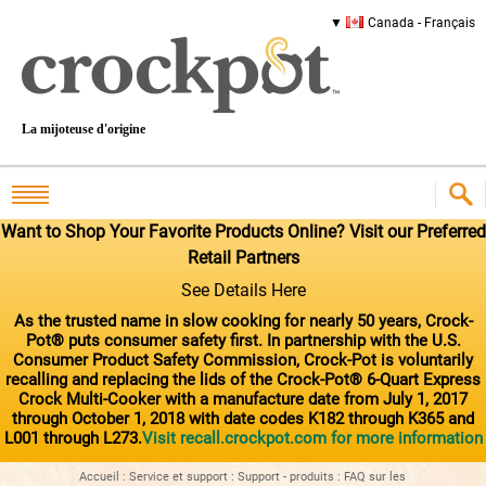
Canada - Français
La mijoteuse d'origine
Want to Shop Your Favorite Products Online? Visit our Preferred
Retail Partners
See Details Here
As the trusted name in slow cooking for nearly 50 years, Crock-
Pot® puts consumer safety first. In partnership with the U.S.
Consumer Product Safety Commission, Crock-Pot is voluntarily
recalling and replacing the lids of the Crock-Pot® 6-Quart Express
Crock Multi-Cooker with a manufacture date from July 1, 2017
through October 1, 2018 with date codes K182 through K365 and
L001 through L273.
Visit recall.crockpot.com for more information
Accueil
:
Service et support
:
Support - produits
:
FAQ sur les